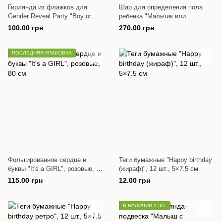
Гирлянда из флажков для
Шар для определения пола
Gender Reveal Party "Boy or
ребенка "Мальчик или
Girl", 2 м
Девочка?", 80 см (31")
100.00 грн
270.00 грн
ПОСЛЕДНЯЯ УПАКОВКА
Фольгированное сердце и
Теги бумажные "Happy birthday
буквы "It's a GIRL", розовые, 80
(жираф)", 12 шт., 5×7.5 см
см
115.00 грн
12.00 грн
В НАЛИЧИИ 1 ШТ.