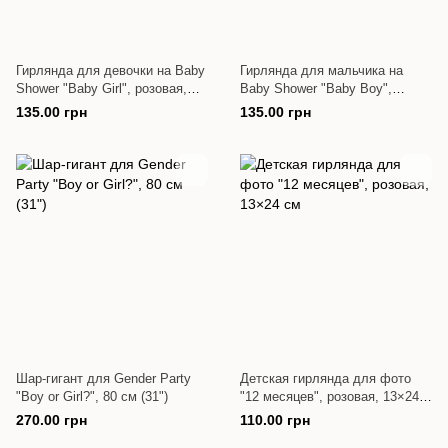
Гирлянда для девочки на Baby
Гирлянда для мальчика на
Shower "Baby Girl", розовая,
Baby Shower "Baby Boy",
15×19 см×3 м
голубая 15×19 см×3 м
135.00 грн
135.00 грн
Шар-гигант для Gender Party
Детская гирлянда для фото
"Boy or Girl?", 80 см (31")
"12 месяцев", розовая, 13×24
см
270.00 грн
110.00 грн