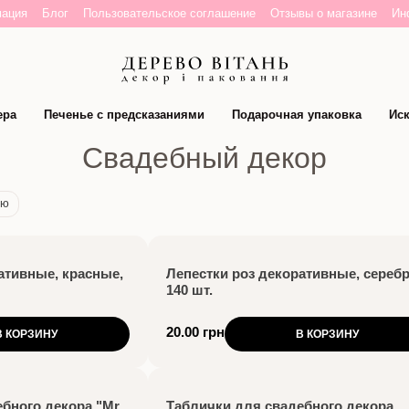
мация
Блог
Пользовательское соглашение
Отзывы о магазине
Ин
ера
Печенье с предсказаниями
Подарочная упаковка
Иск
Свадебный декор
ию
ативные, красные,
Лепестки роз декоративные, серебр
140 шт.
20.00 грн
В КОРЗИНУ
В КОРЗИНУ
бного декора "Mr
Таблички для свадебного декора