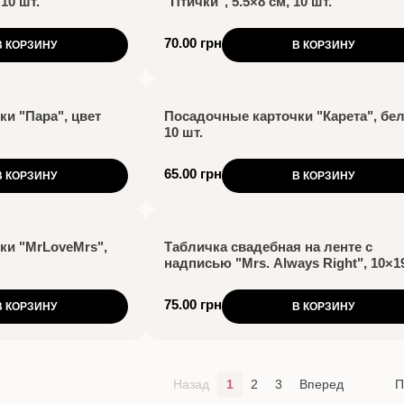
10 шт.
"Птички", 5.5×8 см, 10 шт.
70.00 грн
В КОРЗИНУ
В КОРЗИНУ
и "Пара", цвет
Посадочные карточки "Карета", бел
10 шт.
65.00 грн
В КОРЗИНУ
В КОРЗИНУ
ки "MrLoveMrs",
Табличка свадебная на ленте с
надписью "Mrs. Always Right", 10×1
см
75.00 грн
В КОРЗИНУ
В КОРЗИНУ
Назад
1
2
3
Вперед
П