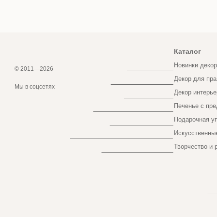
Каталог
Новинки декор
© 2011—2026
Декор для пра
Online store built with Horoshop
Мы в соцсетях
Декор интерье
Печенье с пре
Подарочная у
Искусственные
Творчество и 