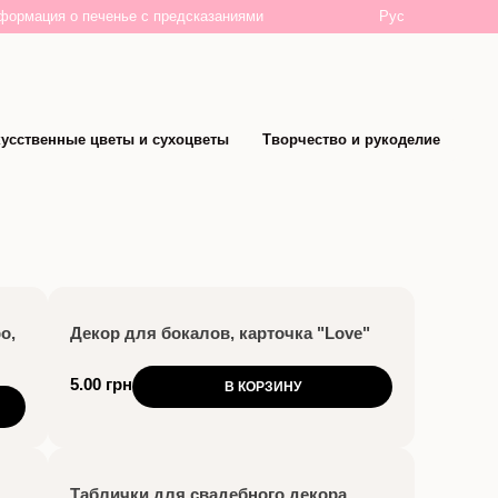
Рус
формация о печенье с предсказаниями
усственные цветы и сухоцветы
Творчество и рукоделие
о,
Декор для бокалов, карточка "Love"
5.00 грн
В КОРЗИНУ
Таблички для свадебного декора