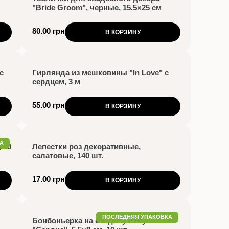
"Bride Groom", черные, 15.5×25 см
80.00 грн
В КОРЗИНУ
с
Гирлянда из мешковины "In Love" с
сердцем, 3 м
55.00 грн
В КОРЗИНУ
А
 50
Лепестки роз декоративные,
салатовые, 140 шт.
17.00 грн
В КОРЗИНУ
ПОСЛЕДНЯЯ УПАКОВКА
Бонбоньерка на свадьбу ivory