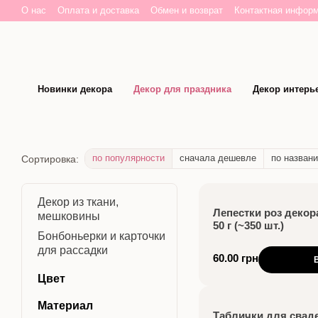
Перейти к основному контенту
О нас
Оплата и доставка
Обмен и возврат
Контактная инфор
Новинки декора
Декор для праздника
Декор интерь
по популярности
сначала дешевле
по назван
Сортировка:
Декор из ткани,
Лепестки роз декор
мешковины
50 г (~350 шт.)
Бонбоньерки и карточки
для рассадки
60.00 грн
Цвет
Материал
Таблички для сваде