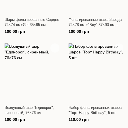
Шары фольгированные Сердце
Фольгированные шары Звезда
74×74 см+Girl 35×95 см
74×78 см +"Boy" 37×90 см,
голубые
100.00 грн
100.00 грн
Воздушный шар "Единорог",
Набор фольгированных шаров
сиреневый, 76×76 см
"Торт Happy Birthday", 5 шт.
100.00 грн
110.00 грн