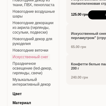
Новогодний декор из
полиэтиленовая стру
ткани, ПВХ, пенопласта
Новогодние воздушные
125.00 грн
шары
Новогодние декорации
из акрила (гирлянды,
сосульки, подвески)
Искусственный снег
перламутром" (струж
Новогодний декор для
рукоделия
65.00 грн
Новогодние веточки
Искусственный снег
Праздничное
Конфетти белые па
освещение (led-декор,
200 г
гирлянды, свечи)
240.00 грн
Музыкальный
интерактивный декор
Цвет
Материал