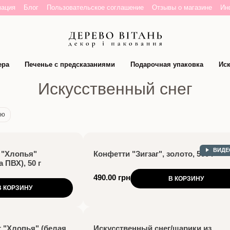
мация
Блог
Пользовательское соглашение
Отзывы о магазине
Ин
ера
Печенье с предсказаниями
Подарочная упаковка
Иск
Искусственный снег
ию
ВИДЕ
 "Хлопья"
Конфетти "Зигзаг", золото, 500 г
 ПВХ), 50 г
490.00 грн
В КОРЗИНУ
В КОРЗИНУ
 "Хлопья" (белая
Искусственный снег/шарики из