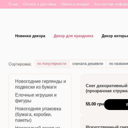
Перейти к основному контенту
О нас
Оплата и доставка
Обмен и возврат
Контактная инфор
Новинки декора
Декор для праздника
Декор интерь
по популярности
сначала дешевле
по назван
Сортировка:
Новогодние гирлянды и
Снег декоративный
подвески из бумаги
(прозрачная стружка
Елочные игрушки и
фигуры
55.00 грн
Новогодняя упаковка
(бумага, коробки,
пакеты)
Искусственный снег