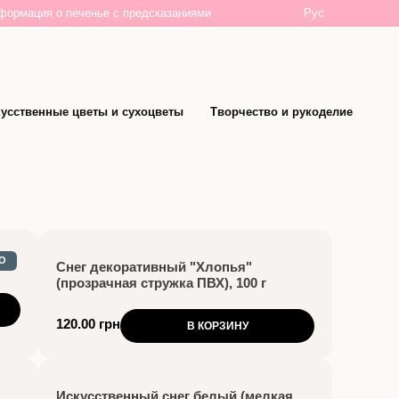
Рус
формация о печенье с предсказаниями
усственные цветы и сухоцветы
Творчество и рукоделие
О
Снег декоративный "Хлопья"
(прозрачная стружка ПВХ), 100 г
120.00 грн
В КОРЗИНУ
Искусственный снег белый (мелкая