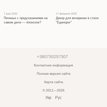
7 мая 2020
17 февраля 2020
Печенье с предсказаниями на
Декор для вечеринки в стиле
самом деле — японское?
"Единорог"
+380730257307
Контактная информация
Полная версия сайта
Карта сайта
© 2011—2026
Укр
Рус
Online store built with Horoshop