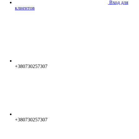
Вход для
клиентов
+380730257307
+380730257307