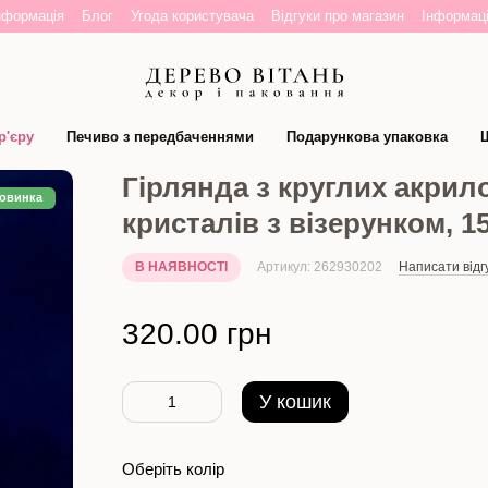
нформація
Блог
Угода користувача
Відгуки про магазин
Інформаці
р'єру
Печиво з передбаченнями
Подарункова упаковка
Ш
Гірлянда з круглих акрил
овинка
кристалів з візерунком, 1
В НАЯВНОСТІ
Артикул: 262930202
Написати відг
320.00 грн
У кошик
Оберіть колір