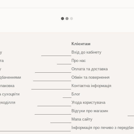
Клієнтам
у
Вхід до кабінету
та
Про нас
у
Оплата та доставка
едбаченнями
Обмін та повернення
паковка
Контактна інформація
а сухоцвіти
Блог
укоділля
Угода користувача
Відгуки про магазин
Мапа сайту
Інформація про печиво з передба