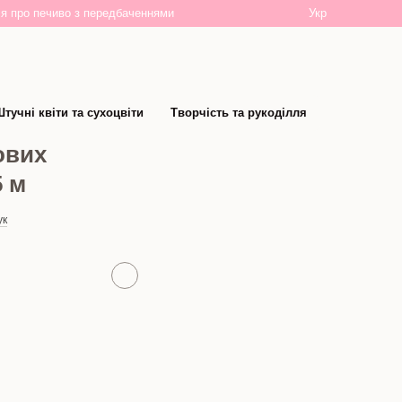
Укр
я про печиво з передбаченнями
тучні квіти та сухоцвіти
Творчість та рукоділля
ових
5 м
ук