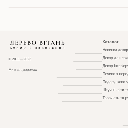
Каталог
Новинки декор
Декор для свя
© 2011—2026
Декор інтер'єр
Інтернет-магазин створений з Хорошоп
Ми в соцмережах
Печиво з пер
Подарункова у
Штучні квіти т
Творчість та р