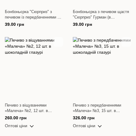
Бонбоньєрка "Сюрприз" з
Бонбоньєрка з печивом щастя
печивом із передбаченнями в
"Сюрприз" Гурман (в
шоколадній глазурі
шоколаді), біла
39.00 грн
39.00 грн
Печиво з віщуваннями
Печиво з передбаченнями
«Малеча» №2, 12 шт. в
«Малеча» №3, 15 шт. в
шоколадній глазурі
шоколадній глазурі
260.00 грн
326.00 грн
Оптові ціни
Оптові ціни