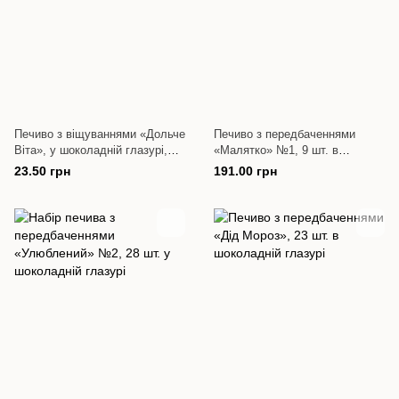
Печиво з віщуваннями «Дольче
Печиво з передбаченнями
Віта», у шоколадній глазурі,
«Малятко» №1, 9 шт. в
від 50 шт.
шоколадній глазурі
23.50 грн
191.00 грн