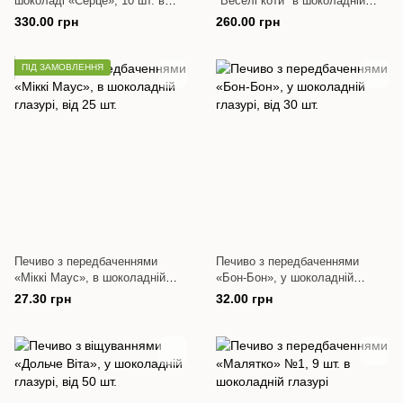
шоколаді «Серце», 10 шт. в
"Веселі коти" в шоколадній
шоколаді
глазурі
330.00 грн
260.00 грн
ПІД ЗАМОВЛЕННЯ
Печиво з передбаченнями
Печиво з передбаченнями
«Міккі Маус», в шоколадній
«Бон-Бон», у шоколадній
глазурі, від 25 шт.
глазурі, від 30 шт.
27.30 грн
32.00 грн