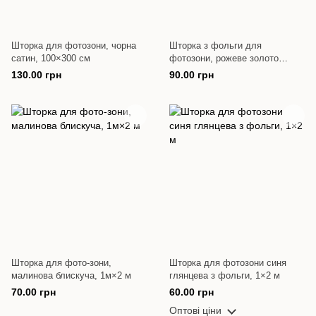
Шторка для фотозони, чорна
Шторка з фольги для
сатин, 100×300 см
фотозони, рожеве золото
(сатин), 100×200 см
130.00 грн
90.00 грн
Шторка для фото-зони,
Шторка для фотозони синя
малинова блискуча, 1м×2 м
глянцева з фольги, 1×2 м
70.00 грн
60.00 грн
Оптові ціни