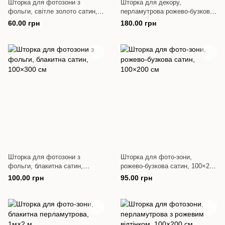
Шторка для фотозони з
Шторка для декору,
фольги, світле золото сатин,
перламутрова рожево-бузкова,
1×2 м
100×200 см
60.00 грн
180.00 грн
Шторка для фотозони з
Шторка для фото-зони,
фольги, блакитна сатин,
рожево-бузкова сатин, 100×200
100×300 см
см
100.00 грн
95.00 грн