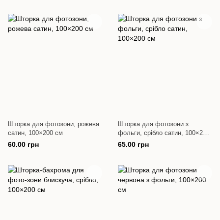
Шторка для фотозони, рожева
Шторка для фотозони з
сатин, 100×200 см
фольги, срібло сатин, 100×200
см
60.00 грн
65.00 грн