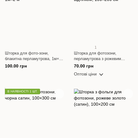
1
Шторка для фото-зони,
Шторка для фотозони,
блакитна перламутрова, 1м×2
перламутрова з рожевим
м
відтінком, 100×200 см
100.00 грн
70.00 грн
Оптові ціни
В НАЯВНОСТІ 1 ШТ.