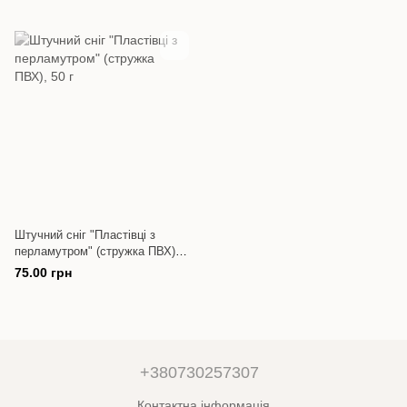
Штучний сніг "Пластівці з
перламутром" (стружка ПВХ),
50 г
75.00 грн
+380730257307
Контактна інформація