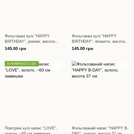
Фольговані кулі "HAPPY
Фольговані кулі "HAPPY
BIRTHDAY", рожеві, висота
BIRTHDAY", блакитні, висота
~40 см
~40 см
145.00 грн
145.00 грн
В НАЯВНОСТІ 1 ШТ.
Повітряні кулі напис "LOVE",
Фольгований напис "HAPPY B-
золото, ~60 см заввишки
DAY", золото, висота 37 см