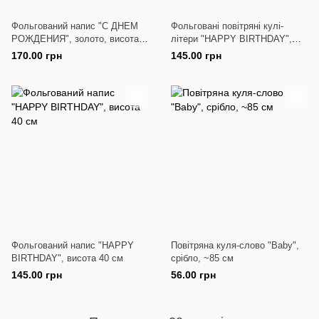
Фольгований напис "С ДНЕМ
Фольговані повітряні кулі-
РОЖДЕНИЯ", золото, висота
літери "HAPPY BIRTHDAY",
40 см
різнокольорові, висота 36 см
170.00 грн
145.00 грн
Фольгований напис "HAPPY
Повітряна куля-слово "Baby",
BIRTHDAY", висота 40 см
срібло, ~85 см
145.00 грн
56.00 грн