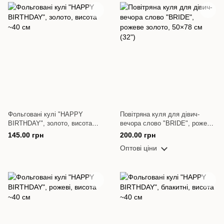
Фольговані кулі "HAPPY
Повітряна куля для дівич-
BIRTHDAY", золото, висота
вечора слово "BRIDE", рожеве
~40 см
золото, 50×78 см (32")
145.00 грн
200.00 грн
Оптові ціни