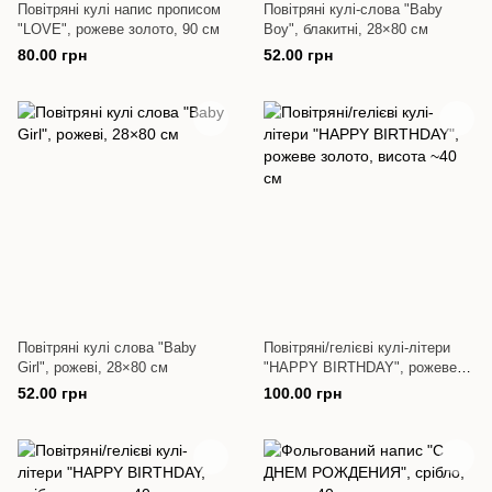
Повітряні кулі напис прописом
Повітряні кулі-слова "Baby
"LOVE", рожеве золото, 90 cм
Boy", блакитні, 28×80 см
80.00 грн
52.00 грн
Повітряні кулі слова "Baby
Повітряні/гелієві кулі-літери
Girl", рожеві, 28×80 см
"HAPPY BIRTHDAY", рожеве
золото, висота ~40 см
52.00 грн
100.00 грн