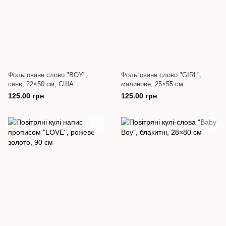
Фольговане слово "BOY",
Фольговане слово "GIRL",
синє, 22×50 см, США
малинове, 25×55 см
125.00 грн
125.00 грн