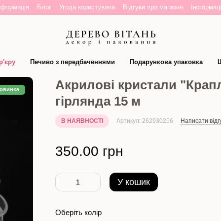
нформація
Блог
Угода користувача
Відгуки про магазин
Інформаці
р'єру
Печиво з передбаченнями
Подарункова упаковка
Ш
Акрилові кристали "Крапл
овинка
гірлянда 15 м
В НАЯВНОСТІ
Артикул: 262930256
Написати відг
350.00 грн
У кошик
Оберіть колір