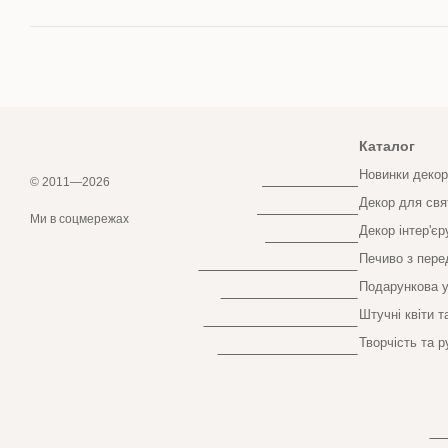
Каталог
Новинки декор
© 2011—2026
Декор для свя
Інтернет-магазин створений з Хорошоп
Ми в соцмережах
Декор інтер'єр
Печиво з пер
Подарункова у
Штучні квіти т
Творчість та р