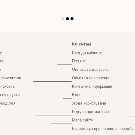
Клієнтам
у
Вхід до кабінету
та
Про нас
у
Оплата та доставка
едбаченнями
Обмін та повернення
паковка
Контактна інформація
а сухоцвіти
Блог
укоділля
Угода користувача
Відгуки про магазин
Мапа сайту
Інформація про печиво з передба