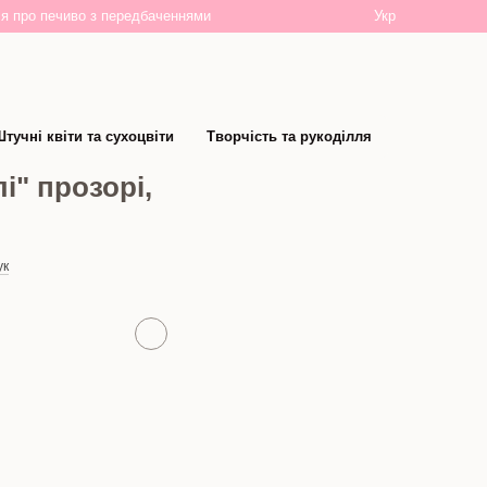
Укр
я про печиво з передбаченнями
тучні квіти та сухоцвіти
Творчість та рукоділля
і" прозорі,
ук