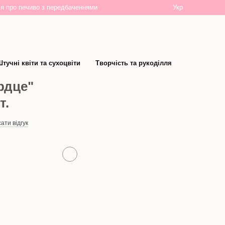
Укр
я про печиво з передбаченнями
тучні квіти та сухоцвіти
Творчість та рукоділля
рдце"
т.
ати відгук