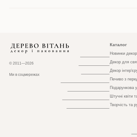
Каталог
Новинки декор
Декор для свя
© 2011—2026
Декор інтер'єр
Інтернет-магазин створений з Хорошоп
Ми в соцмережах
Печиво з пер
Подарункова у
Штучні квіти т
Творчість та р