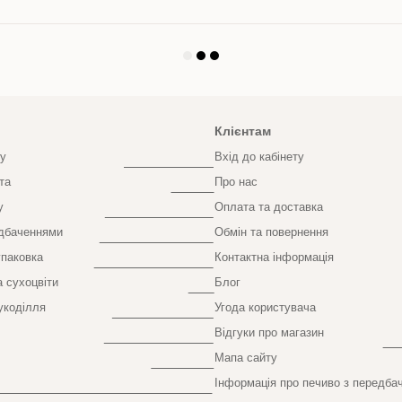
Клієнтам
у
Вхід до кабінету
та
Про нас
у
Оплата та доставка
едбаченнями
Обмін та повернення
паковка
Контактна інформація
а сухоцвіти
Блог
укоділля
Угода користувача
Відгуки про магазин
Мапа сайту
Інформація про печиво з передба