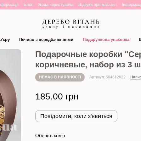
нформація
Блог
Угода користувача
Відгуки про магазин
Інформаці
р'єру
Печиво з передбаченнями
Подарункова упаковка
Ш
Подарочные коробки "Се
коричневые, набор из 3 ш
НЕМАЄ В НАЯВНОСТІ
Артикул: 504612822
Напис
185.00 грн
Повідомити, коли з'явиться
Оберіть колір