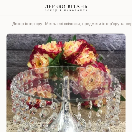
Декор інтер'єру
Металеві свічники, предмети інтер'єру та се