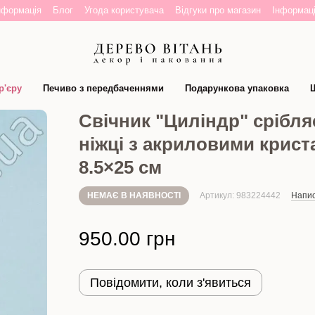
нформація
Блог
Угода користувача
Відгуки про магазин
Інформаці
р'єру
Печиво з передбаченнями
Подарункова упаковка
Ш
Свічник "Циліндр" срібля
ніжці з акриловими крист
8.5×25 см
НЕМАЄ В НАЯВНОСТІ
Артикул: 983224442
Напис
950.00 грн
Повідомити, коли з'явиться