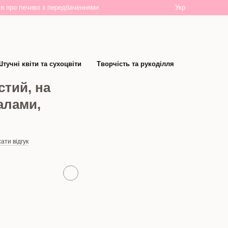
Укр
я про печиво з передбаченнями
тучні квіти та сухоцвіти
Творчість та рукоділля
стий, на
алами,
ати відгук