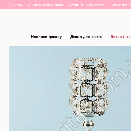
Перейти до основного контенту
Про нас
Оплата та доставка
Обмін та повернення
Контактна і
Новинки декору
Декор для свята
Декор інте