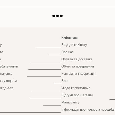
Клієнтам
у
Вхід до кабінету
та
Про нас
у
Оплата та доставка
едбаченнями
Обмін та повернення
паковка
Контактна інформація
а сухоцвіти
Блог
укоділля
Угода користувача
Відгуки про магазин
Мапа сайту
Інформація про печиво з передба