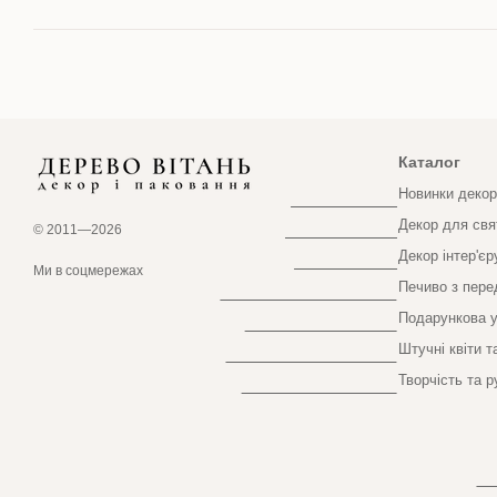
Каталог
Новинки декор
Декор для свя
© 2011—2026
Декор інтер'єр
Інтернет-магазин створений з Хорошоп
Ми в соцмережах
Печиво з пер
Подарункова у
Штучні квіти т
Творчість та р